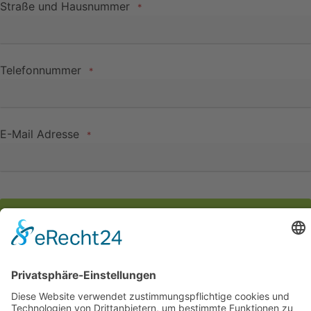
Straße und Hausnummer
*
Telefonnummer
*
E-Mail Adresse
*
Weiter
Anschrift
ad opus GmbH
Kaiserhofstraße 16