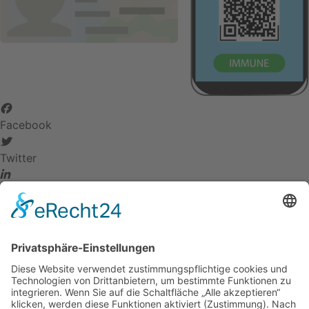
Facebook
Twitter
LinkedIn
Pinterest
Tumblr
Anschrift
ad opus GmbH